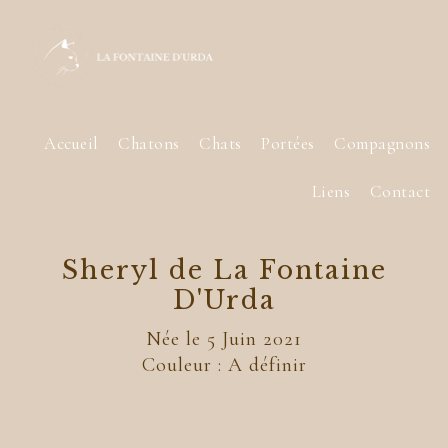
Accueil
Chatons
Chats
Portées
Compagnons
Liens
Contact
Sheryl de La Fontaine
D'Urda
Née le 5 Juin 2021
Couleur : A définir